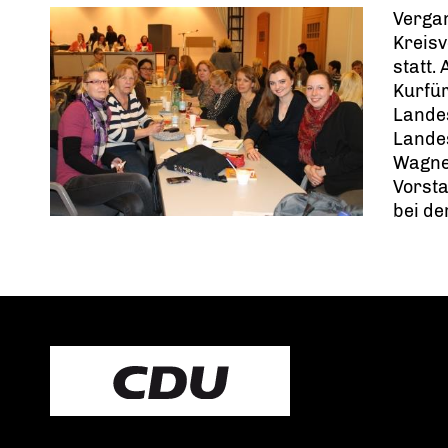
Verga
Kreis
statt.
Kurfü
Landes
Landes
Wagner
Vorsta
bei de