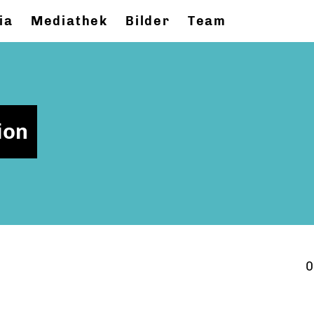
ia
Mediathek
Bilder
Team
ion
0